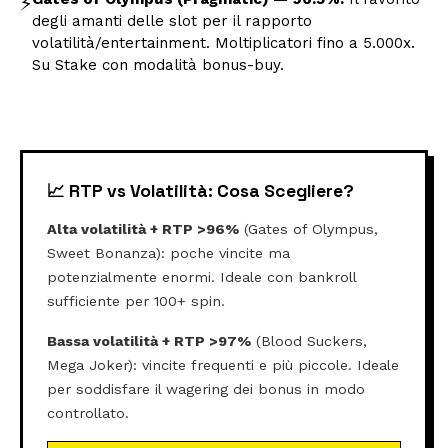
⚡
degli amanti delle slot per il rapporto
volatilità/entertainment. Moltiplicatori fino a 5.000x.
Su Stake con modalità bonus-buy.
📈 RTP vs Volatilità: Cosa Scegliere?
Alta volatilità + RTP >96%
(Gates of Olympus,
Sweet Bonanza): poche vincite ma
potenzialmente enormi. Ideale con bankroll
sufficiente per 100+ spin.
Bassa volatilità + RTP >97%
(Blood Suckers,
Mega Joker): vincite frequenti e più piccole. Ideale
per soddisfare il wagering dei bonus in modo
controllato.