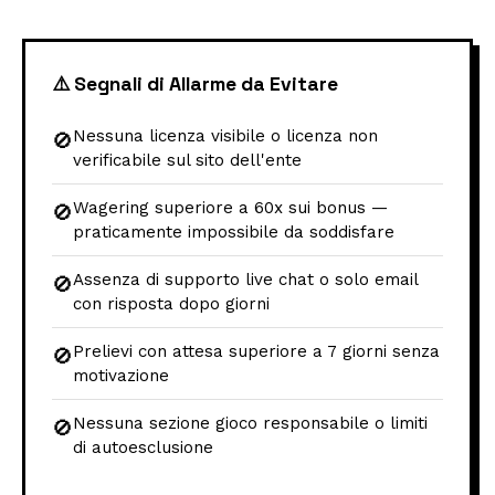
⚠️ Segnali di Allarme da Evitare
Nessuna licenza visibile o licenza non
🚫
verificabile sul sito dell'ente
Wagering superiore a 60x sui bonus —
🚫
praticamente impossibile da soddisfare
Assenza di supporto live chat o solo email
🚫
con risposta dopo giorni
Prelievi con attesa superiore a 7 giorni senza
🚫
motivazione
Nessuna sezione gioco responsabile o limiti
🚫
di autoesclusione