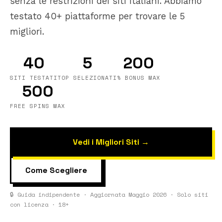
senza le restrizioni dei siti italiani. Abbiamo
testato 40+ piattaforme per trovare le 5
migliori.
40
5
200
SITI TESTATI
TOP SELEZIONATI
% BONUS MAX
500
FREE SPINS MAX
Vedi i Migliori Siti →
Come Scegliere
🔒 Guida indipendente · Aggiornata Maggio 2026 · Solo siti
con licenza · 18+