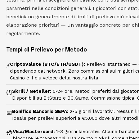
parametri nelle condizioni generali. I giocatori con stat
beneficiano generalmente di limiti di prelievo più elevat
elaborazione prioritari — un vantaggio concreto per chi
regolarmente.
Tempi di Prelievo per Metodo
Criptovalute (BTC/ETH/USDT):
Prelievo istantaneo — 
⚡
dipendendo dal network. Zero commissioni sui migliori c
Casino è il più veloce della nostra lista.
Skrill / Neteller:
0-24 ore. Metodi preferiti dai giocator
🕐
Disponibili su BitStarz e BC.Game. Commissione tipica: 0
Bonifico Bancario SEPA:
2-5 giorni lavorativi. Nessun li
📅
Ideale per prelievi superiori a €5.000 dove altri metod
Visa/Mastercard:
1-3 giorni lavorativi. Alcune banche 
💳
bloccare le transazioni. Usa crypto o Skrill come altern