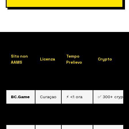
Sito non
Tempo
Licenza
Crypto
AAMS
Prelievo
Stake
⚡
Curaçao
✅ 20+ crypto
Casino
Istantaneo
BC.Game
Curaçao
⚡ <1 ora
✅ 300+ crypto
✅
Rollbit
Curaçao
⚡ <2 ore
BTC/ETH/SOL