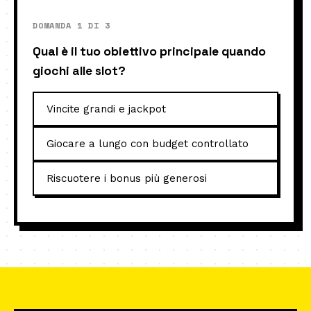
DOMANDA 1 DI 3
Qual è il tuo obiettivo principale quando
giochi alle slot?
Vincite grandi e jackpot
Giocare a lungo con budget controllato
Riscuotere i bonus più generosi