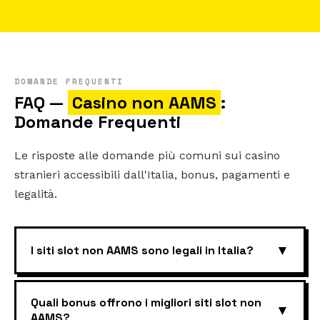
DOMANDE FREQUENTI
FAQ —
Casino non AAMS
:
Domande Frequenti
Le risposte alle domande più comuni sui casino
stranieri accessibili dall'Italia, bonus, pagamenti e
legalità.
▼
I siti slot non AAMS sono legali in Italia?
Quali bonus offrono i migliori siti slot non
▼
AAMS?