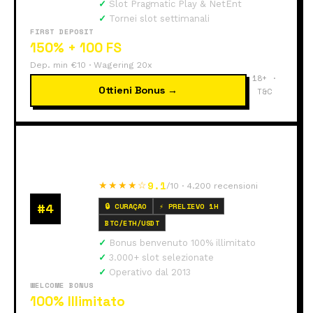
Slot Pragmatic Play & NetEnt
Tornei slot settimanali
FIRST DEPOSIT
150% + 100 FS
Dep. min €10 · Wagering 20x
18+ ·
Ottieni Bonus →
T&C
Cloudbet
9.1
★★★★☆
/10 · 4.200 recensioni
☁️
🔒 CURAÇAO
⚡ PRELIEVO 1H
#4
BTC/ETH/USDT
Bonus benvenuto 100% illimitato
3.000+ slot selezionate
Operativo dal 2013
WELCOME BONUS
100% Illimitato