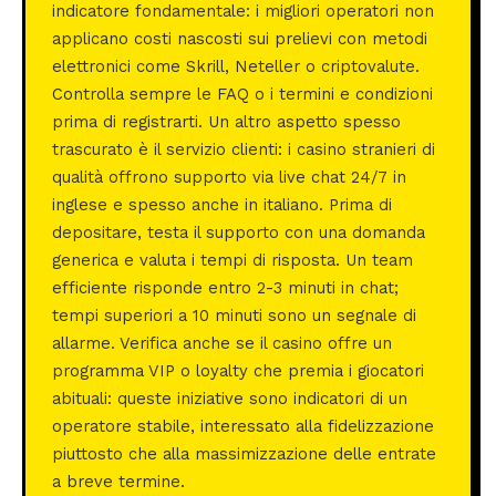
indicatore fondamentale: i migliori operatori non
applicano costi nascosti sui prelievi con metodi
elettronici come Skrill, Neteller o criptovalute.
Controlla sempre le FAQ o i termini e condizioni
prima di registrarti. Un altro aspetto spesso
trascurato è il servizio clienti: i casino stranieri di
qualità offrono supporto via live chat 24/7 in
inglese e spesso anche in italiano. Prima di
depositare, testa il supporto con una domanda
generica e valuta i tempi di risposta. Un team
efficiente risponde entro 2-3 minuti in chat;
tempi superiori a 10 minuti sono un segnale di
allarme. Verifica anche se il casino offre un
programma VIP o loyalty che premia i giocatori
abituali: queste iniziative sono indicatori di un
operatore stabile, interessato alla fidelizzazione
piuttosto che alla massimizzazione delle entrate
a breve termine.