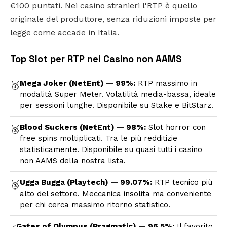
€100 puntati. Nei casino stranieri l'RTP è quello
originale del produttore, senza riduzioni imposte per
legge come accade in Italia.
Top Slot per RTP nei Casino non AAMS
Mega Joker (NetEnt) — 99%:
RTP massimo in
🥇
modalità Super Meter. Volatilità media-bassa, ideale
per sessioni lunghe. Disponibile su Stake e BitStarz.
Blood Suckers (NetEnt) — 98%:
Slot horror con
🥈
free spins moltiplicati. Tra le più redditizie
statisticamente. Disponibile su quasi tutti i casino
non AAMS della nostra lista.
Ugga Bugga (Playtech) — 99.07%:
RTP tecnico più
🥉
alto del settore. Meccanica insolita ma conveniente
per chi cerca massimo ritorno statistico.
Gates of Olympus (Pragmatic) — 96.5%:
Il favorito