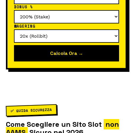
BONUS %
WAGERING
Calcola Ora →
✅ GUIDA SICUREZZA
Come Scegliere un Sito Slot
non
AAMS
Sicuro nel 2026