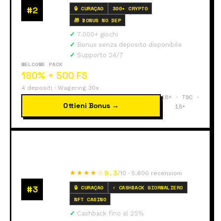
🎲
🔒 CURAÇAO
300+ CRYPTO
#2
🎁 BONUS NO DEP
7.000+ giochi
Bonus senza deposito disponibile
Supporto 24/7
WELCOME PACK
180% + 500 FS
4 depositi · Wagering 30x
18+ · T&C ·
Ottieni Bonus →
18+
Rollbit
9.3
★★★★☆
/10 · 5.600 recensioni
🎯
🔒 CURAÇAO
⚡ CASHBACK GIORNALIERO
#3
NFT CASINO
Cashback fino al 25%