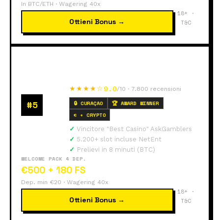
In BTC/ETH · Wagering 40x
18+ ·
Ottieni Bonus →
T&C
BitStarz
9.0
★★★★☆
/10 · 7.800 recensioni
⭐
🔒 CURAÇAO
🏆 AWARD WINNER
#5
€ + CRYPTO
Vincitore "Best Casino" AskGamblers
5.200+ slot incluse NetEnt
Prelievi in 8 minuti (BTC)
WELCOME PACK 4 DEP.
€500 + 180 FS
Dep. min €20 · Wagering 40x
18+ ·
Ottieni Bonus →
T&C