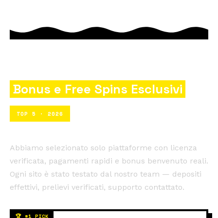
Migliori Siti Slot non AAMS:
Bonus e Free Spins Esclusivi
TOP 5 · 2026
Abbiamo selezionato solo piattaforme con licenza
verificata, pagamenti rapidi e bonus benvenuto reali.
Ogni sito è stato testato dal nostro team — depositi
effettivi, prelievi verificati, supporto contattato.