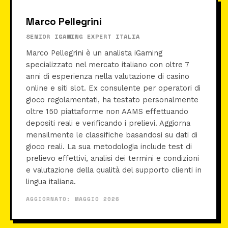
Marco Pellegrini
SENIOR IGAMING EXPERT ITALIA
Marco Pellegrini è un analista iGaming
specializzato nel mercato italiano con oltre 7
anni di esperienza nella valutazione di casino
online e siti slot. Ex consulente per operatori di
gioco regolamentati, ha testato personalmente
oltre 150 piattaforme non AAMS effettuando
depositi reali e verificando i prelievi. Aggiorna
mensilmente le classifiche basandosi su dati di
gioco reali. La sua metodologia include test di
prelievo effettivi, analisi dei termini e condizioni
e valutazione della qualità del supporto clienti in
lingua italiana.
AGGIORNATO: MAGGIO 2026