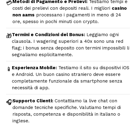
Metodi di Pagamento e Prelievi:
Testiamo tempi e
💳
costi dei prelievi con depositi reali. I migliori
casino
non aams
processano i pagamenti in meno di 24
ore, spesso in pochi minuti con crypto.
Termini e Condizioni del Bonus:
Leggiamo ogni
🎁
clausola. I wagering superiori a 40x sono una red
flag; i bonus senza deposito con termini impossibili li
segnaliamo esplicitamente.
Esperienza Mobile:
Testiamo il sito su dispositivi iOS
📱
e Android. Un buon casino straniero deve essere
completamente funzionale da smartphone senza
necessità di app.
Supporto Clienti:
Contattiamo la live chat con
🎧
domande tecniche specifiche. Valutiamo tempi di
risposta, competenza e disponibilità in italiano o
inglese.