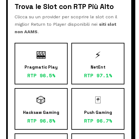
Trova le Slot con RTP Più Alto
Clicca su un provider per scoprire le slot con il
miglior Return to Player disponibili nei
siti slot
non AAMS
.
🎰
⚡
Pragmatic Play
NetEnt
RTP 96.5%
RTP 97.1%
🎲
🃏
Hacksaw Gaming
Push Gaming
RTP 96.8%
RTP 96.7%